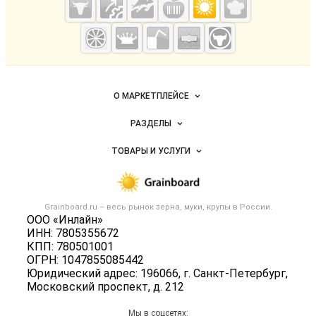
Grainboard.ru
— зерно и
мука
Важные разделы и контакты
Навигация по сайту
О МАРКЕТПЛЕЙСЕ
Новости Grainboard.ru
РАЗДЕЛЫ
Услуги и цены
Объявления
ТОВАРЫ И УСЛУГИ
Размещение рекламы
Каталог компаний
Зерно
Публичная оферта
Новости рынка
Крупы
Контактная информация
Форум
Grainboard.ru – весь
рынок зерна, муки, крупы
в России.
Мука
Политика обработки персональных данных
ООО «Инлайн»
Вакансии
Семена
ИНН: 7805355672
Для СМИ
Блог
КПП: 780501001
Корма
ОГРН: 1047855085442
Оборудование
Юридический адрес: 196066, г. Санкт-Петербург,
Московский проспект, д. 212
Прочее
Добавить объявление
Мы в соцсетях: