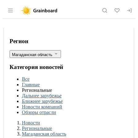
Раздел навигации по сайту grainboard.
Стоимость рыбы, мяса, свежих овоще
Фильтры
Регион
Магаданская область
Категория новостей
Все
Главные
Региональные
Дальнее зарубежье
Ближнее зарубежье
Новости компаний
Обзоры отрасли
Новости
Разделы
Новости
Региональные
Магаданская область