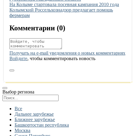
Иллюстрация новости
На Колыме стартовала посевная кампания 2010 года
Иллюстрация новости
Колымский Россельхознадзор предлагает помощь
фермерам
Комментарии (
0
)
Получать на e‑mail уведомления о новых комментариях
Войдите
, чтобы комментировать новость
Выбор региона
Поиск региона
Все
Дальнее зарубежье
Ближнее зарубежье
Башкортостан республика
Москва
Санкт-Петербург