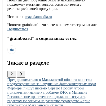
Печеный дал поручение оказать максимальную
поддержку местным товаропроизводителям с
реализацией своей продукции.
Источник:
magadanmedia.ru
Новости
grainboard
– читайте в нашем телеграм канале
Подписаться
“
grainboard
” в социальных сетях:
Также в разделе
Иллюстрация новости
Предпринимателю в Магаданской области вынесли
предостережение за нарушение фитосанитарных норм
Иллюстрация новости
Фермеры пишут письмо Сергею Носову, чтобы
привлечь внимание к проблеме КФХ в Магадане
Иллюстрация новости
Региональное правительство должно выступать
гарантом по займам на развитие фермерства - врио
губернатора Магаданской области