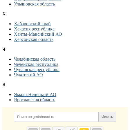
Ульяновская область
Х
Хабаровский край
Хакасия республика
Ханты-Мансийский АО
Херсонская область
Ч
Челябинская область
Чеченская республика
Чувашская республика
Чукотский АО
Я
Ямало-Ненецкий АО
Ярославская область
Дополнительная информация
Поиск по сайту и ссылк
Искать
Cсылки на полезные проекты