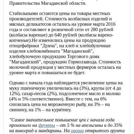
Правительства Магаданской области.
Стабильными остаются цены на товары местных
производителей. Стоимость колбасных изделий и
мясных деликатесов остались на уровне марта 2016
года и составляют в розничной сети от 280 рублей
(колбасы вареные) до 640 рублей (колбасы варено-
копченые).Не изменились цены на продукцию
птицефабрики "Дукча", на хлеб и хлебобулочные
изделия хлебокомбината "Магаданский",
хлебобулочную продукцию Торгового дома
"Магаданский", продукцию Гормолзавода. Стоимость
молочной продукция у местных фермеров осталась на
уровне марта и повышаться не будет.
Однако с начала года наблюдается увеличение цены на
муку пшеничную увеличилась на (3%), крупы (от 4 до
12%), сахар-песок (2%), подсолнечное масло и молоко
(4% и 5% соответственно). Вместе с тем, на 6%
снизилась цена на мороженную рыбу, на 3% – на
свинину, на 1% – на курятину.
"Самое значительное повышение цен с начала года
произошло на
фрукты
– от 5 % на апельсины и до 35%
на виноград и мандарины. На
овощи
открытого грунта